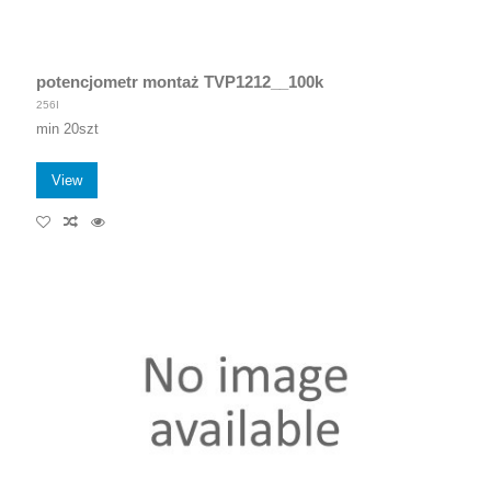
potencjometr montaż TVP1212__100k
256I
min 20szt
View