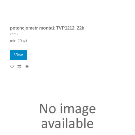
potencjometr montaż TVP1212_22k
256G
min 20szt
View