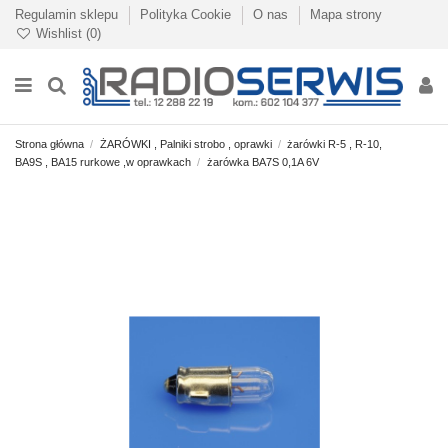
Regulamin sklepu
Polityka Cookie
O nas
Mapa strony
Wishlist (
0
)
Strona główna
ŻARÓWKI , Palniki strobo , oprawki
żarówki R-5 , R-10,
BA9S , BA15 rurkowe ,w oprawkach
żarówka BA7S 0,1A 6V