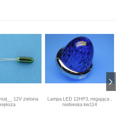
niat__ 12V zielona
Lampa LED 12HP3, migająca ,
większa
niebieska kw114
diod