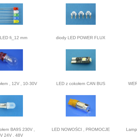
 LED fi_12 mm
diody LED POWER FLUX
łem , 12V , 10-30V
LED z cokołem CAN BUS
WER
kołem BA9S 230V ,
LED NOWOŚCI , PROMOCJE
Lampy
V 24V , 48V