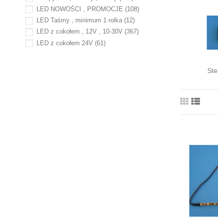
LED NOWOŚCI , PROMOCJE
(108)
LED Taśmy , minimum 1 rolka
(12)
LED z cokołem , 12V , 10-30V
(367)
LED z cokołem 24V
(61)
Led z cokołem BA9S 230V , 130V 24V , 48V
(5)
Ste
LED z cokołem CAN BUS
(34)
Sterowniki LED
(5)
WERSJE EKONOMICZNE
(41)
WYPRZEDAŻE
(21)