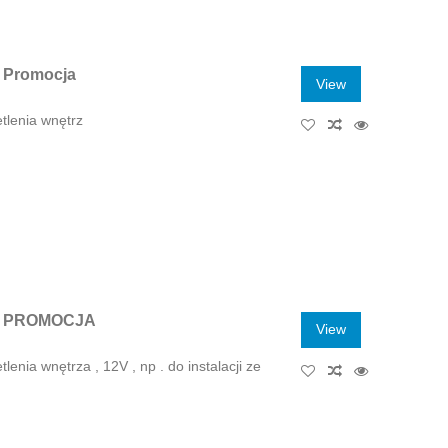
 Promocja
View
tlenia wnętrz
E PROMOCJA
View
enia wnętrza , 12V , np . do instalacji ze