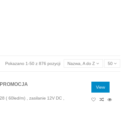
Pokazano 1-50 z 876 pozycji
Nazwa, A do Z
50
1m PROMOCJA
View
28 ( 60led/m) , zasilanie 12V DC ,