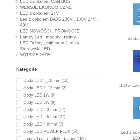
LED z cokołem CAN BUS
WERSJE EKONOMICZNE
LED z cokołem 24V
Led z cokołem BA9S 230V , 130V 24V ,
48V
LED NOWOŚCI , PROMOCJE
Lampy Led , moduły , taśmy
dioda
LED Taśmy , minimum 1 rolka
Sterowniki LED
WYPRZEDAŻE
Kategorie
dioda LED fi_10 mm
(12)
LED z coko
dioda LED fi_12 mm
(2)
diody LED 1W
(9)
diody LED 3W
(9)
diody LED fi 3 mm
(17)
diody LED fi 5 mm
(27)
diody LED fi 8 mm
(7)
diody LED POWER FLUX
(14)
Led z co
130
Lampy Led , moduły , taśmy
(163)