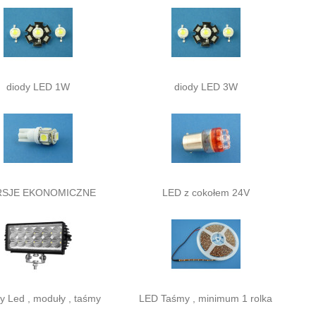
diody LED 1W
diody LED 3W
SJE EKONOMICZNE
LED z cokołem 24V
 Led , moduły , taśmy
LED Taśmy , minimum 1 rolka