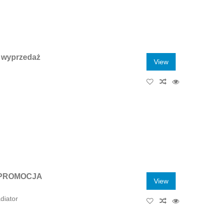
 wyprzedaż
View
 PROMOCJA
View
adiator