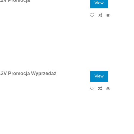
12V Promocja
View
2V Promocja Wyprzedaż
View