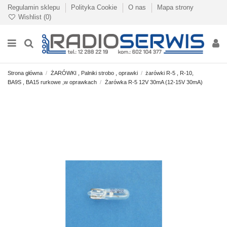
Regulamin sklepu
Polityka Cookie
O nas
Mapa strony
Wishlist (
0
)
Strona główna
ŻARÓWKI , Palniki strobo , oprawki
żarówki R-5 , R-10,
BA9S , BA15 rurkowe ,w oprawkach
Żarówka R-5 12V 30mA (12-15V 30mA)