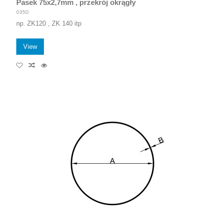
Pasek 75x2,7mm , przekrój okrągły
035D
np. ZK120 , ZK 140 itp
View