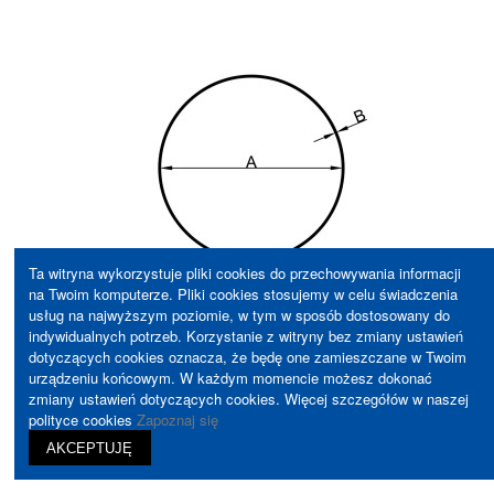
Ta witryna wykorzystuje pliki cookies do przechowywania informacji
na Twoim komputerze. Pliki cookies stosujemy w celu świadczenia
usług na najwyższym poziomie, w tym w sposób dostosowany do
indywidualnych potrzeb. Korzystanie z witryny bez zmiany ustawień
dotyczących cookies oznacza, że będę one zamieszczane w Twoim
Pasek fi 18x1,2 mm
urządzeniu końcowym. W każdym momencie możesz dokonać
19a
zmiany ustawień dotyczących cookies. Więcej szczegółów w naszej
polityce cookies
Zapoznaj się
View
AKCEPTUJĘ