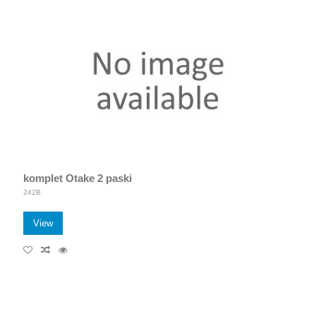
komplet Otake 2 paski
242B
View