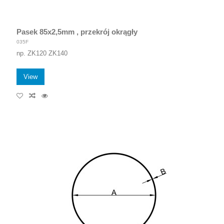
Pasek 85x2,5mm , przekrój okrągły
035F
np. ZK120 ZK140
View