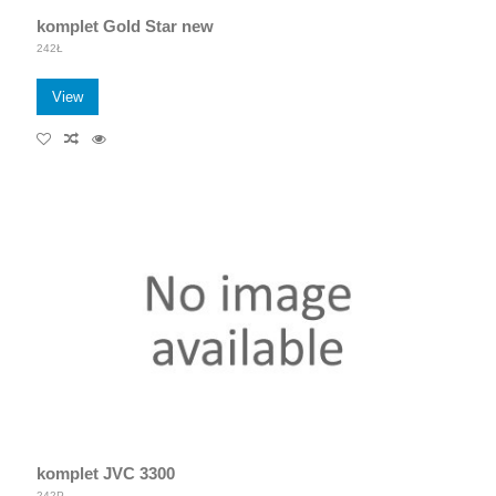
komplet Gold Star new
242Ł
View
komplet JVC 3300
242P