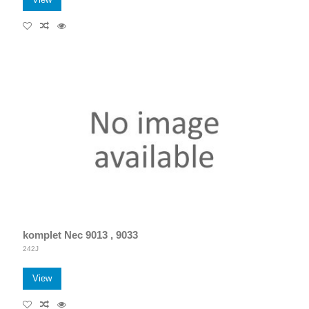
komplet Nec 9013 , 9033
242J
View