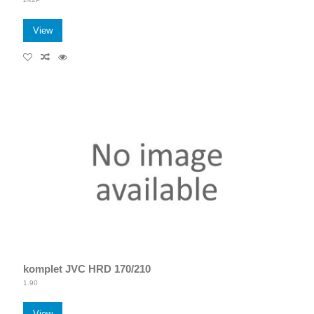
View
komplet JVC HRD 170/210
1.90
View