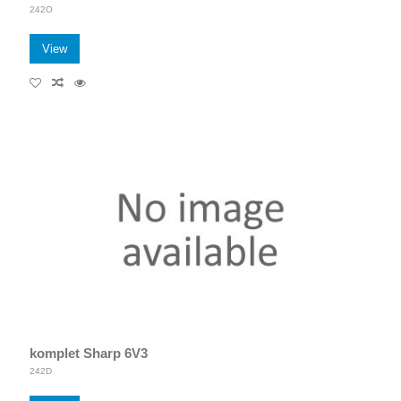
242O
View
komplet Sharp 6V3
242D