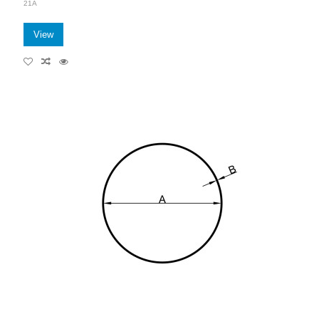
21A
View