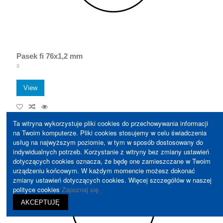
Pasek fi 76x1,2 mm
3
View
Ta witryna wykorzystuje pliki cookies do przechowywania informacji
na Twoim komputerze. Pliki cookies stosujemy w celu świadczenia
usług na najwyższym poziomie, w tym w sposób dostosowany do
indywidualnych potrzeb. Korzystanie z witryny bez zmiany ustawień
dotyczących cookies oznacza, że będę one zamieszczane w Twoim
urządzeniu końcowym. W każdym momencie możesz dokonać
zmiany ustawień dotyczących cookies. Więcej szczegółów w naszej
polityce cookies
Zapoznaj się
AKCEPTUJĘ