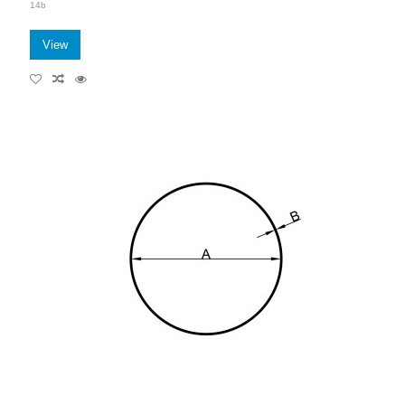
14b
View