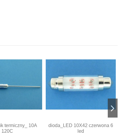
ik termiczny_ 10A
dioda_LED 10X42 czerwona 6
120C
led