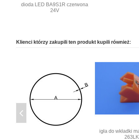
dioda LED BA9S1R czerwona
24V
Klienci którzy zakupili ten produkt kupili również:
igła do wkładki m
263LK