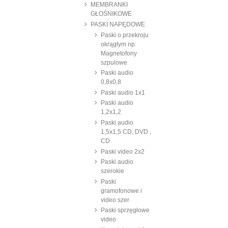
MEMBRANKI
GŁOŚNIKOWE
PASKI NAPĘDOWE
Paski o przekroju
okrągłym np.
Magnetofony
szpulowe
Paski audio
0,8x0,8
Paski audio 1x1
Paski audio
1,2x1,2
Paski audio
1,5x1,5 CD, DVD ,
CD
Paski video 2x2
Paski audio
szerokie
Paski
gramofonowe i
video szer
Paski sprzęgłowe
video