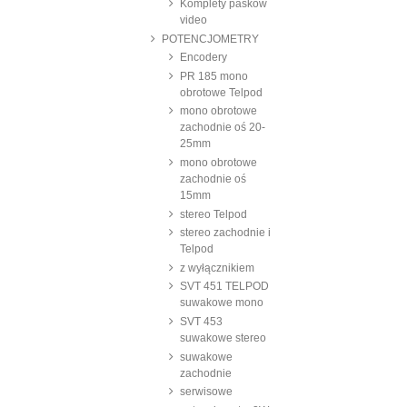
Komplety pasków
video
POTENCJOMETRY
Encodery
PR 185 mono
obrotowe Telpod
mono obrotowe
zachodnie oś 20-
25mm
mono obrotowe
zachodnie oś
15mm
stereo Telpod
stereo zachodnie i
Telpod
z wyłącznikiem
SVT 451 TELPOD
suwakowe mono
SVT 453
suwakowe stereo
suwakowe
zachodnie
serwisowe