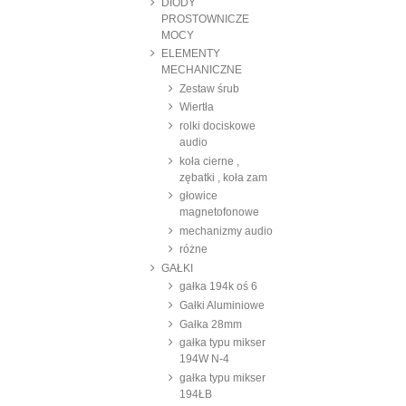
DIODY
PROSTOWNICZE
MOCY
ELEMENTY
MECHANICZNE
Zestaw śrub
Wiertła
rolki dociskowe
audio
koła cierne ,
zębatki , koła zam
głowice
magnetofonowe
mechanizmy audio
różne
GAŁKI
gałka 194k oś 6
Gałki Aluminiowe
Gałka 28mm
gałka typu mikser
194W N-4
gałka typu mikser
194ŁB