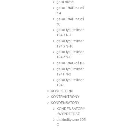
gałki różne
gałka 194IJ na oś
fi 4
gałka 194H na oś
fi6
gałka typu mikser
194R N-1
gałka typu mikser
194S N-18
gałka typu mikser
194P N-0
gałka 194G oś fi 6
gałka typu mikser
194T N-2
gałka typu mikser
194Ł
KONEKTORKI
KONTRAKTRONY
KONDENSATORY
KONDENSATORY
, WYPRZEDAŻ
elektrolityczne 105
C