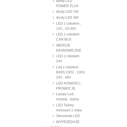
diody LED
POWER FLUX
diody LED 1W
diody LED 3W
LED z cokołem ,
12V , 10-30V
LED z cokołem
CAN BUS
WERSJE
EKONOMICZNE
LED z cokołem
24V
Led z cokołem
BA9S 230V , 130V
24V , 48V
LED NOWOŚCI ,
PROMOCJE
Lampy Led ,
moduły , taśmy
LED Taśmy ,
minimum 1 rolka
Sterowniki LED
WYPRZEDAŻE